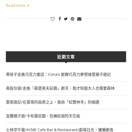
Read more
近期文章
帶孩子走進巧克力童話｜Cona’s 妮娜巧克力夢想城堡親子遊記
南投住宿/走進「森堡萊夫莊園」那天，我才知道大人也需要森林
雲南旅記/在雲南的高原之上，我與「松贊林寺」的相遇
宜蘭親子遊/卡布雷莊園，包棟民宿的天花板
士林早午餐/ACME Cafe Bar & Restaurant/劇場日光，慵懶朝食