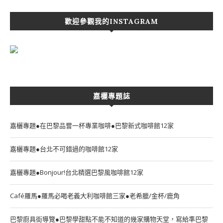
歡迎參觀我的INSTAGRAM
嘉欐專題誌
嘉欐專題●在巴黎品嘗一杯專業咖啡●巴黎新式咖啡館12家
嘉欐專題●台北不可錯過的咖啡館12家
嘉欐專題●Bonjour!台北精選巴黎風咖啡館12家
Café羅馬●羅馬必喝老義大利咖啡館三家●老希臘/金杯/鹿角
巴黎廚具街導覽●巴黎學甜點不能不知道的幾家購物天堂，寫給準巴黎