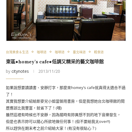
台灣美食＆生活
咖啡誌
咖啡誌
臺北味誌
輕食誌
東區●homey’s cafe●低調又精采的藝文咖啡館
by
citynotes
2013/11/20
如果說想要讀讀書、安靜打字，那麼來homey’s cafe就真得太適合不過
了！
其實我想要介紹給斯麥兒小姐當御用書房，但是我想她台北咖啡館的閱
歷應該比我豐富，就省下了！(喂)
雖然這裡有時候也不安靜，因為隨時有妳異想不到的地下音樂發生，
但是也表示妳可以隨心所欲地做任何事！(但不要給我太over!!)
所以趕快在期末考之前介紹給大家！(有沒有很貼心？)