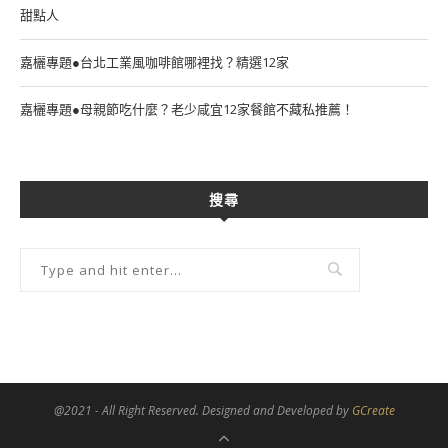
甜點人
嘉欐專題●台北工業風咖啡館哪裡找？精選12家
嘉欐專題●母親節吃什麼？老少咸宜12家餐館不藏私推薦！
搜尋
@2021 - All Right Reserved. Designed and Developed by
GCreate