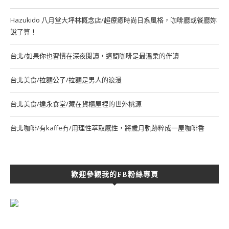
Hazukido 八月堂大坪林概念店/超療癒時尚日系風格，咖啡廳或餐廳妳
說了算！
台北/如果你也習慣在深夜閱讀，這間咖啡是最溫柔的伴讀
台北美食/拉麵公子/拉麵是男人的浪漫
台北美食/達永食堂/藏在貨櫃屋裡的世外桃源
台北咖啡/有kaffe冇/用理性萃取感性，將歲月軌跡粹成一屋咖啡香
歡迎參觀我的FB粉絲專頁