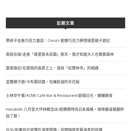
近期文章
帶孩子走進巧克力童話｜Cona’s 妮娜巧克力夢想城堡親子遊記
南投住宿/走進「森堡萊夫莊園」那天，我才知道大人也需要森林
雲南旅記/在雲南的高原之上，我與「松贊林寺」的相遇
宜蘭親子遊/卡布雷莊園，包棟民宿的天花板
士林早午餐/ACME Cafe Bar & Restaurant/劇場日光，慵懶朝食
Hazukido 八月堂大坪林概念店/超療癒時尚日系風格，咖啡廳或餐廳妳
說了算！
台北/如果你也習慣在深夜閱讀，這間咖啡是最溫柔的伴讀