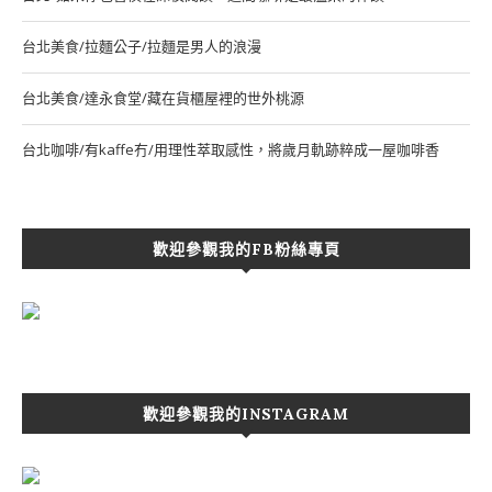
台北美食/拉麵公子/拉麵是男人的浪漫
台北美食/達永食堂/藏在貨櫃屋裡的世外桃源
台北咖啡/有kaffe冇/用理性萃取感性，將歲月軌跡粹成一屋咖啡香
歡迎參觀我的FB粉絲專頁
歡迎參觀我的INSTAGRAM