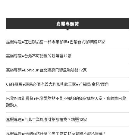
嘉欐專題誌
嘉欐專題●在巴黎品嘗一杯專業咖啡●巴黎新式咖啡館12家
嘉欐專題●台北不可錯過的咖啡館12家
嘉欐專題●Bonjour!台北精選巴黎風咖啡館12家
Café羅馬●羅馬必喝老義大利咖啡館三家●老希臘/金杯/鹿角
巴黎廚具街導覽●巴黎學甜點不能不知道的幾家購物天堂，寫給準巴黎
甜點人
嘉欐專題●台北工業風咖啡館哪裡找？精選12家
嘉欐專題●母親節吃什麼？老少咸宜12家餐館不藏私推薦！