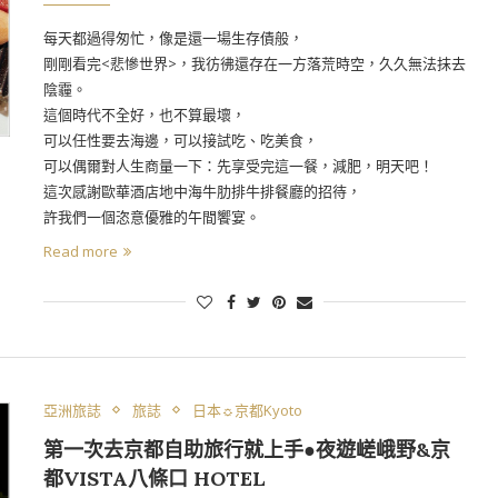
每天都過得匆忙，像是還一場生存債般，
剛剛看完<悲慘世界>，我彷彿還存在一方落荒時空，久久無法抹去
陰霾。
這個時代不全好，也不算最壞，
可以任性要去海邊，可以接試吃、吃美食，
可以偶爾對人生商量一下：先享受完這一餐，減肥，明天吧！
這次感謝歐華酒店地中海牛肋排牛排餐廳的招待，
許我們一個恣意優雅的午間饗宴。
Read more
亞洲旅誌
旅誌
日本☼京都Kyoto
第一次去京都自助旅行就上手●夜遊嵯峨野&京
都VISTA八條口 HOTEL