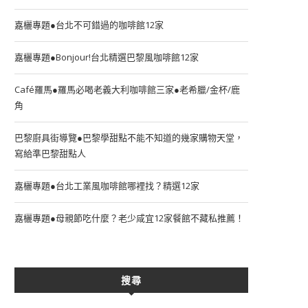
嘉欐專題●台北不可錯過的咖啡館12家
嘉欐專題●Bonjour!台北精選巴黎風咖啡館12家
Café羅馬●羅馬必喝老義大利咖啡館三家●老希臘/金杯/鹿
角
巴黎廚具街導覽●巴黎學甜點不能不知道的幾家購物天堂，
寫給準巴黎甜點人
嘉欐專題●台北工業風咖啡館哪裡找？精選12家
嘉欐專題●母親節吃什麼？老少咸宜12家餐館不藏私推薦！
搜尋