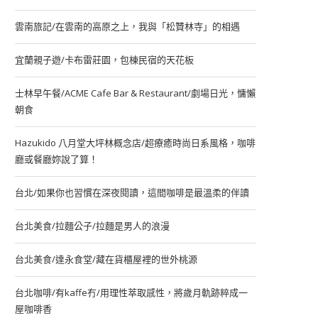
雲南旅記/在雲南的高原之上，我與「松贊林寺」的相遇
宜蘭親子遊/卡布雷莊園，包棟民宿的天花板
士林早午餐/ACME Cafe Bar & Restaurant/劇場日光，慵懶
朝食
Hazukido 八月堂大坪林概念店/超療癒時尚日系風格，咖啡
廳或餐廳妳說了算！
台北/如果你也習慣在深夜閱讀，這間咖啡是最溫柔的伴讀
台北美食/拉麵公子/拉麵是男人的浪漫
台北美食/達永食堂/藏在貨櫃屋裡的世外桃源
台北咖啡/有kaffe冇/用理性萃取感性，將歲月軌跡粹成一
屋咖啡香