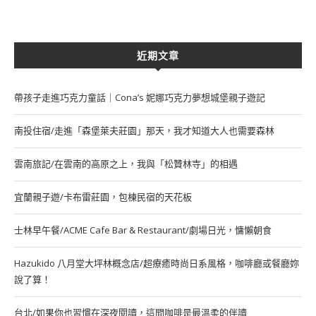
近期文章
帶孩子走進巧克力童話｜Cona’s 妮娜巧克力夢想城堡親子遊記
南投住宿/走進「森堡萊夫莊園」那天，我才知道大人也需要森林
雲南旅記/在雲南的高原之上，我與「松贊林寺」的相遇
宜蘭親子遊/卡布雷莊園，包棟民宿的天花板
士林早午餐/ACME Cafe Bar & Restaurant/劇場日光，慵懶朝食
Hazukido 八月堂大坪林概念店/超療癒時尚日系風格，咖啡廳或餐廳妳
說了算！
台北/如果你也習慣在深夜閱讀，這間咖啡是最溫柔的伴讀