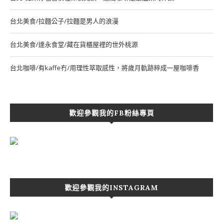
台北美食/拉麵公子/拉麵是男人的浪漫
台北美食/達永食堂/藏在貨櫃屋裡的世外桃源
台北咖啡/有kaffe冇/用理性萃取感性，將歲月軌跡粹成一屋咖啡香
歡迎參觀我的FB粉絲專頁
歡迎參觀我的INSTAGRAM