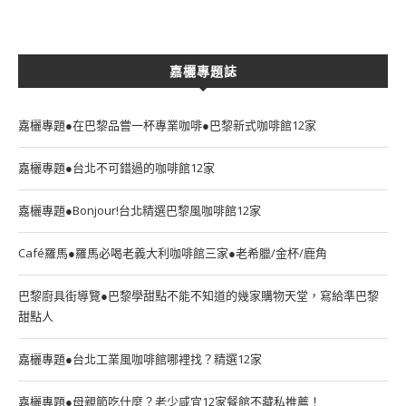
嘉欐專題誌
嘉欐專題●在巴黎品嘗一杯專業咖啡●巴黎新式咖啡館12家
嘉欐專題●台北不可錯過的咖啡館12家
嘉欐專題●Bonjour!台北精選巴黎風咖啡館12家
Café羅馬●羅馬必喝老義大利咖啡館三家●老希臘/金杯/鹿角
巴黎廚具街導覽●巴黎學甜點不能不知道的幾家購物天堂，寫給準巴黎
甜點人
嘉欐專題●台北工業風咖啡館哪裡找？精選12家
嘉欐專題●母親節吃什麼？老少咸宜12家餐館不藏私推薦！