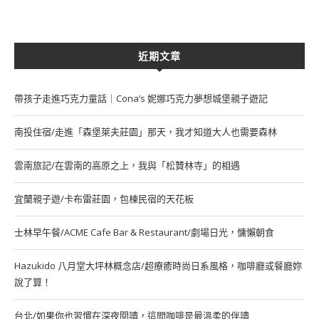
近期文章
帶孩子走進巧克力童話｜Cona’s 妮娜巧克力夢想城堡親子遊記
南投住宿/走進「森堡萊夫莊園」那天，我才知道大人也需要森林
雲南旅記/在雲南的高原之上，我與「松贊林寺」的相遇
宜蘭親子遊/卡布雷莊園，包棟民宿的天花板
士林早午餐/ACME Cafe Bar & Restaurant/劇場日光，慵懶朝食
Hazukido 八月堂大坪林概念店/超療癒時尚日系風格，咖啡廳或餐廳妳
說了算！
台北/如果你也習慣在深夜閱讀，這間咖啡是最溫柔的伴讀