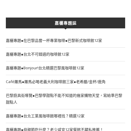
嘉欐專題誌
嘉欐專題●在巴黎品嘗一杯專業咖啡●巴黎新式咖啡館12家
嘉欐專題●台北不可錯過的咖啡館12家
嘉欐專題●Bonjour!台北精選巴黎風咖啡館12家
Café羅馬●羅馬必喝老義大利咖啡館三家●老希臘/金杯/鹿角
巴黎廚具街導覽●巴黎學甜點不能不知道的幾家購物天堂，寫給準巴黎
甜點人
嘉欐專題●台北工業風咖啡館哪裡找？精選12家
嘉欐專題●母親節吃什麼？老少咸宜12家餐館不藏私推薦！