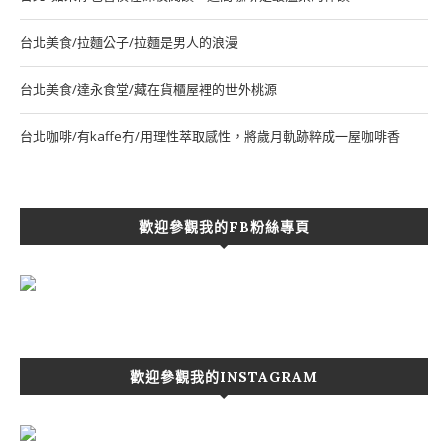
台北美食/拉麵公子/拉麵是男人的浪漫
台北美食/達永食堂/藏在貨櫃屋裡的世外桃源
台北咖啡/有kaffe冇/用理性萃取感性，將歲月軌跡粹成一屋咖啡香
歡迎參觀我的FB粉絲專頁
歡迎參觀我的INSTAGRAM