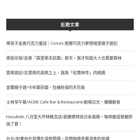
近期文章
帶孩子走進巧克力童話｜Cona’s 妮娜巧克力夢想城堡親子遊記
南投住宿/走進「森堡萊夫莊園」那天，我才知道大人也需要森林
雲南旅記/在雲南的高原之上，我與「松贊林寺」的相遇
宜蘭親子遊/卡布雷莊園，包棟民宿的天花板
士林早午餐/ACME Cafe Bar & Restaurant/劇場日光，慵懶朝食
Hazukido 八月堂大坪林概念店/超療癒時尚日系風格，咖啡廳或餐廳妳
說了算！
台北/如果你也習慣在深夜閱讀，這間咖啡是最溫柔的伴讀