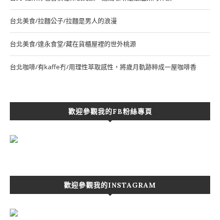
台北美食/拉麵公子/拉麵是男人的浪漫
台北美食/達永食堂/藏在貨櫃屋裡的世外桃源
台北咖啡/有kaffe冇/用理性萃取感性，將歲月軌跡粹成一屋咖啡香
歡迎參觀我的FB粉絲專頁
歡迎參觀我的INSTAGRAM