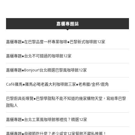
嘉欐專題誌
嘉欐專題●在巴黎品嘗一杯專業咖啡●巴黎新式咖啡館12家
嘉欐專題●台北不可錯過的咖啡館12家
嘉欐專題●Bonjour!台北精選巴黎風咖啡館12家
Café羅馬●羅馬必喝老義大利咖啡館三家●老希臘/金杯/鹿角
巴黎廚具街導覽●巴黎學甜點不能不知道的幾家購物天堂，寫給準巴黎
甜點人
嘉欐專題●台北工業風咖啡館哪裡找？精選12家
嘉欐專題●母親節吃什麼？老少咸宜12家餐館不藏私推薦！