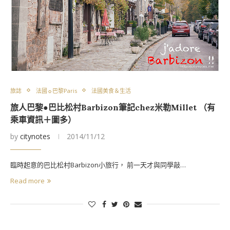
旅誌
法國☼巴黎Paris
法國美食＆生活
旅人巴黎●巴比松村Barbizon筆記chez米勒Millet （有
乘車資訊＋圖多）
by
citynotes
2014/11/12
臨時起意的巴比松村Barbizon小旅行， 前一天才與同學敲…
Read more