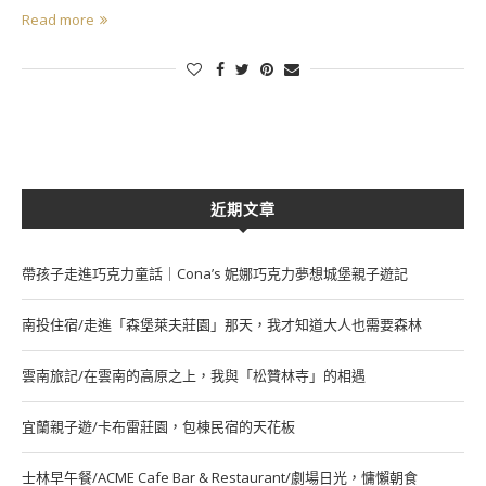
Read more
近期文章
帶孩子走進巧克力童話｜Cona’s 妮娜巧克力夢想城堡親子遊記
南投住宿/走進「森堡萊夫莊園」那天，我才知道大人也需要森林
雲南旅記/在雲南的高原之上，我與「松贊林寺」的相遇
宜蘭親子遊/卡布雷莊園，包棟民宿的天花板
士林早午餐/ACME Cafe Bar & Restaurant/劇場日光，慵懶朝食