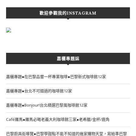
歡迎參觀我的INSTAGRAM
嘉欐專題誌
嘉欐專題●在巴黎品嘗一杯專業咖啡●巴黎新式咖啡館12家
嘉欐專題●台北不可錯過的咖啡館12家
嘉欐專題●Bonjour!台北精選巴黎風咖啡館12家
Café羅馬●羅馬必喝老義大利咖啡館三家●老希臘/金杯/鹿角
巴黎廚具街導覽●巴黎學甜點不能不知道的幾家購物天堂，寫給準巴黎