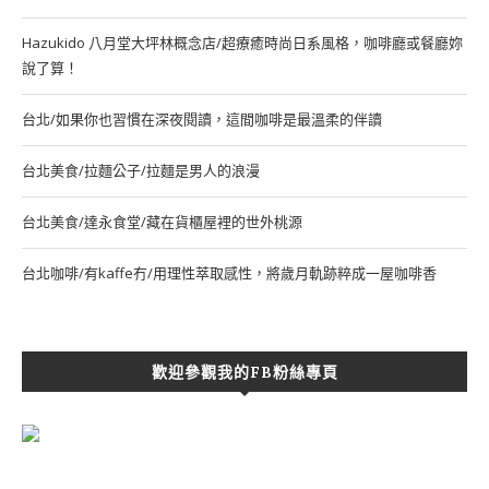
Hazukido 八月堂大坪林概念店/超療癒時尚日系風格，咖啡廳或餐廳妳
說了算！
台北/如果你也習慣在深夜閱讀，這間咖啡是最溫柔的伴讀
台北美食/拉麵公子/拉麵是男人的浪漫
台北美食/達永食堂/藏在貨櫃屋裡的世外桃源
台北咖啡/有kaffe冇/用理性萃取感性，將歲月軌跡粹成一屋咖啡香
歡迎參觀我的FB粉絲專頁