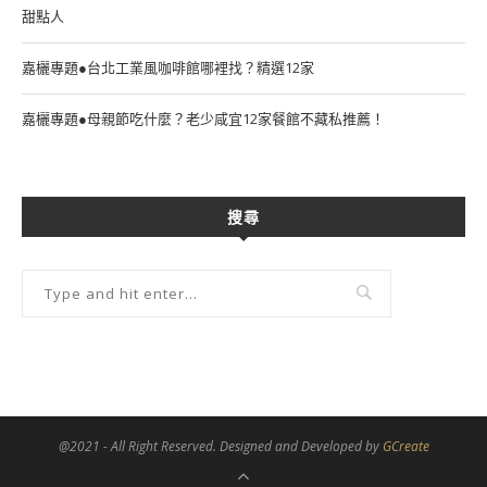
甜點人
嘉欐專題●台北工業風咖啡館哪裡找？精選12家
嘉欐專題●母親節吃什麼？老少咸宜12家餐館不藏私推薦！
搜尋
@2021 - All Right Reserved. Designed and Developed by
GCreate