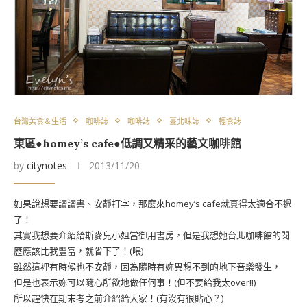
台灣美食＆生活
咖啡誌
咖啡誌
臺北味誌
輕食誌
東區●homey’s cafe●低調又精采的藝文咖啡館
by
citynotes
2013/11/20
如果說想要讀讀書、安靜打字，那麼來homey’s cafe就真得太適合不過
了！
其實我想要介紹給斯麥兒小姐當御用書房，但是我想她台北咖啡館的閱
歷應該比我豐富，就省下了！(喂)
雖然這裡有時候也不安靜，因為隨時有妳異想不到的地下音樂發生，
但是也表示妳可以隨心所欲地做任何事！(但不要給我太over!!)
所以趕快在期末考之前介紹給大家！(有沒有很貼心？)