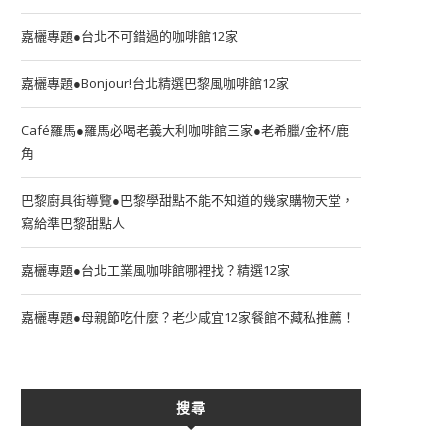
嘉欐專題●台北不可錯過的咖啡館12家
嘉欐專題●Bonjour!台北精選巴黎風咖啡館12家
Café羅馬●羅馬必喝老義大利咖啡館三家●老希臘/金杯/鹿
角
巴黎廚具街導覽●巴黎學甜點不能不知道的幾家購物天堂，
寫給準巴黎甜點人
嘉欐專題●台北工業風咖啡館哪裡找？精選12家
嘉欐專題●母親節吃什麼？老少咸宜12家餐館不藏私推薦！
搜尋