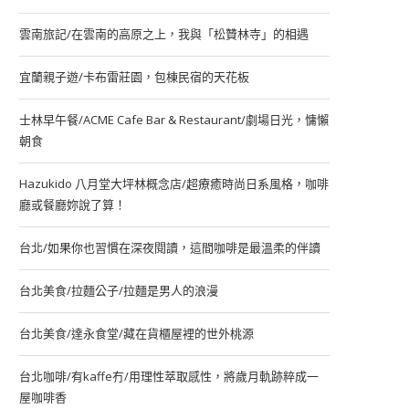
雲南旅記/在雲南的高原之上，我與「松贊林寺」的相遇
宜蘭親子遊/卡布雷莊園，包棟民宿的天花板
士林早午餐/ACME Cafe Bar & Restaurant/劇場日光，慵懶
朝食
Hazukido 八月堂大坪林概念店/超療癒時尚日系風格，咖啡
廳或餐廳妳說了算！
台北/如果你也習慣在深夜閱讀，這間咖啡是最溫柔的伴讀
台北美食/拉麵公子/拉麵是男人的浪漫
台北美食/達永食堂/藏在貨櫃屋裡的世外桃源
台北咖啡/有kaffe冇/用理性萃取感性，將歲月軌跡粹成一
屋咖啡香