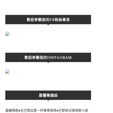
歡迎參觀我的FB粉絲專頁
歡迎參觀我的INSTAGRAM
嘉欐專題誌
嘉欐專題●在巴黎品嘗一杯專業咖啡●巴黎新式咖啡館12家