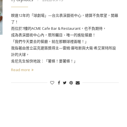
睽違12年的「球劇場」—台北表演藝術中心，總算不負眾望，開幕
了！
而位於7樓的ACME Cafe Bar & Restaurant，也不負期待，
成為表演藝術中心內，眾所矚目、唯一的進駐餐廳！
「我們今天要去的餐廳，就在那顆球裡面喔！」
我指著由普立茲克建築獎得主—雷姆·庫哈斯與大衛·希艾萊特所設
計的大球，
肯尼先生愉快地說：「薯條！要薯條！」
Read more