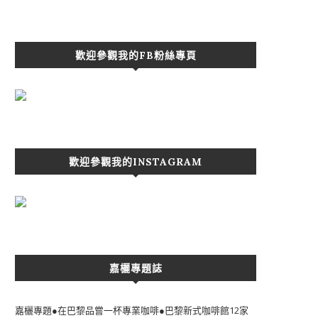
歡迎參觀我的FB粉絲專頁
歡迎參觀我的INSTAGRAM
嘉欐專題誌
嘉欐專題●在巴黎品嘗一杯專業咖啡●巴黎新式咖啡館12家