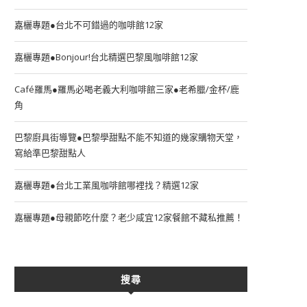
嘉欐專題●台北不可錯過的咖啡館12家
嘉欐專題●Bonjour!台北精選巴黎風咖啡館12家
Café羅馬●羅馬必喝老義大利咖啡館三家●老希臘/金杯/鹿
角
巴黎廚具街導覽●巴黎學甜點不能不知道的幾家購物天堂，
寫給準巴黎甜點人
嘉欐專題●台北工業風咖啡館哪裡找？精選12家
嘉欐專題●母親節吃什麼？老少咸宜12家餐館不藏私推薦！
搜尋