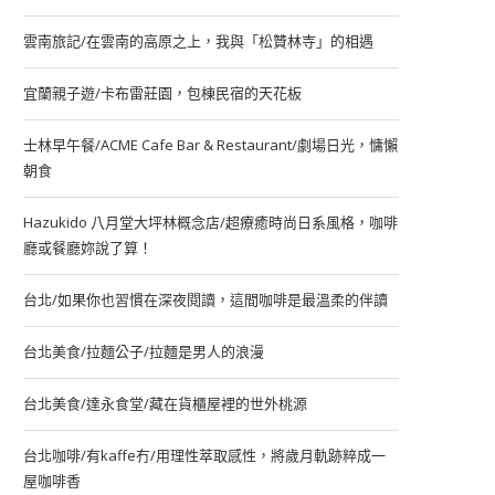
雲南旅記/在雲南的高原之上，我與「松贊林寺」的相遇
宜蘭親子遊/卡布雷莊園，包棟民宿的天花板
士林早午餐/ACME Cafe Bar & Restaurant/劇場日光，慵懶
朝食
Hazukido 八月堂大坪林概念店/超療癒時尚日系風格，咖啡
廳或餐廳妳說了算！
台北/如果你也習慣在深夜閱讀，這間咖啡是最溫柔的伴讀
台北美食/拉麵公子/拉麵是男人的浪漫
台北美食/達永食堂/藏在貨櫃屋裡的世外桃源
台北咖啡/有kaffe冇/用理性萃取感性，將歲月軌跡粹成一
屋咖啡香