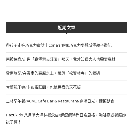
近期文章
帶孩子走進巧克力童話｜Cona’s 妮娜巧克力夢想城堡親子遊記
南投住宿/走進「森堡萊夫莊園」那天，我才知道大人也需要森林
雲南旅記/在雲南的高原之上，我與「松贊林寺」的相遇
宜蘭親子遊/卡布雷莊園，包棟民宿的天花板
士林早午餐/ACME Cafe Bar & Restaurant/劇場日光，慵懶朝食
Hazukido 八月堂大坪林概念店/超療癒時尚日系風格，咖啡廳或餐廳妳
說了算！