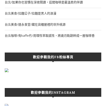
台北/如果你也習慣在深夜閱讀，這間咖啡是最溫柔的伴讀
台北美食/拉麵公子/拉麵是男人的浪漫
台北美食/達永食堂/藏在貨櫃屋裡的世外桃源
台北咖啡/有kaffe冇/用理性萃取感性，將歲月軌跡粹成一屋咖啡香
歡迎參觀我的FB粉絲專頁
歡迎參觀我的INSTAGRAM