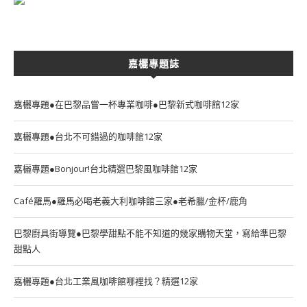
嘉欐專題誌
嘉欐專題●在巴黎品嘗一杯專業咖啡●巴黎新式咖啡館12家
嘉欐專題●台北不可錯過的咖啡館12家
嘉欐專題●Bonjour!台北精選巴黎風咖啡館12家
Café羅馬●羅馬必喝老義大利咖啡館三家●老希臘/金杯/鹿角
巴黎廚具街導覽●巴黎學甜點不能不知道的幾家購物天堂，寫給準巴黎
甜點人
嘉欐專題●台北工業風咖啡館哪裡找？精選12家