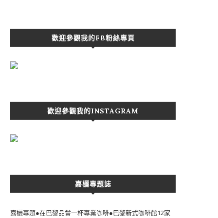
歡迎參觀我的FB粉絲專頁
歡迎參觀我的INSTAGRAM
嘉欐專題誌
嘉欐專題●在巴黎品嘗一杯專業咖啡●巴黎新式咖啡館12家