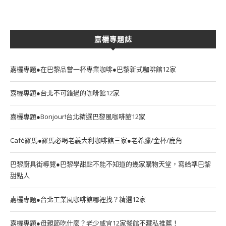
嘉欐專題誌
嘉欐專題●在巴黎品嘗一杯專業咖啡●巴黎新式咖啡館12家
嘉欐專題●台北不可錯過的咖啡館12家
嘉欐專題●Bonjour!台北精選巴黎風咖啡館12家
Café羅馬●羅馬必喝老義大利咖啡館三家●老希臘/金杯/鹿角
巴黎廚具街導覽●巴黎學甜點不能不知道的幾家購物天堂，寫給準巴黎
甜點人
嘉欐專題●台北工業風咖啡館哪裡找？精選12家
嘉欐專題●母親節吃什麼？老少咸宜12家餐館不藏私推薦！