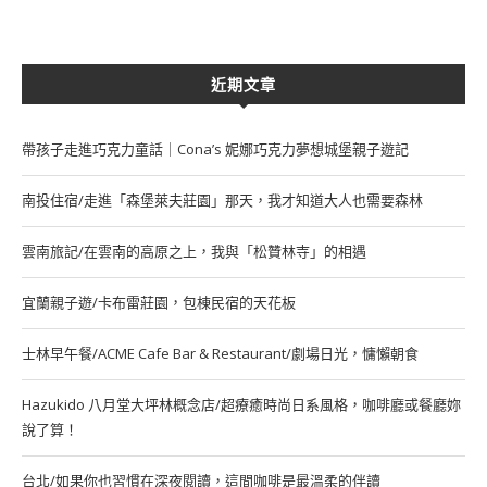
近期文章
帶孩子走進巧克力童話｜Cona’s 妮娜巧克力夢想城堡親子遊記
南投住宿/走進「森堡萊夫莊園」那天，我才知道大人也需要森林
雲南旅記/在雲南的高原之上，我與「松贊林寺」的相遇
宜蘭親子遊/卡布雷莊園，包棟民宿的天花板
士林早午餐/ACME Cafe Bar & Restaurant/劇場日光，慵懶朝食
Hazukido 八月堂大坪林概念店/超療癒時尚日系風格，咖啡廳或餐廳妳
說了算！
台北/如果你也習慣在深夜閱讀，這間咖啡是最溫柔的伴讀