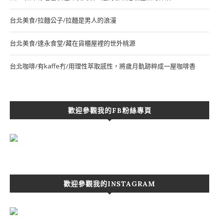
台北美食/拉麵公子/拉麵是男人的浪漫
台北美食/達永食堂/藏在貨櫃屋裡的世外桃源
台北咖啡/有kaffe冇/用理性萃取感性，將歲月軌跡粹成一屋咖啡香
歡迎參觀我的FB粉絲專頁
歡迎參觀我的INSTAGRAM