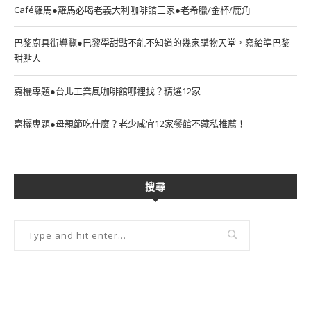
Café羅馬●羅馬必喝老義大利咖啡館三家●老希臘/金杯/鹿角
巴黎廚具街導覽●巴黎學甜點不能不知道的幾家購物天堂，寫給準巴黎
甜點人
嘉欐專題●台北工業風咖啡館哪裡找？精選12家
嘉欐專題●母親節吃什麼？老少咸宜12家餐館不藏私推薦！
搜尋