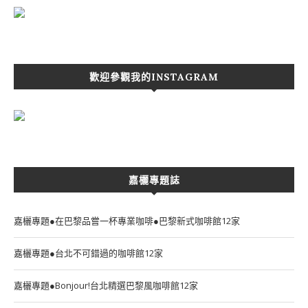
歡迎參觀我的INSTAGRAM
嘉欐專題誌
嘉欐專題●在巴黎品嘗一杯專業咖啡●巴黎新式咖啡館12家
嘉欐專題●台北不可錯過的咖啡館12家
嘉欐專題●Bonjour!台北精選巴黎風咖啡館12家