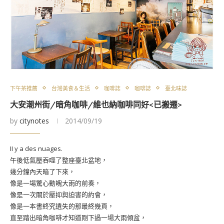
下午茶推薦
台灣美食＆生活
咖啡誌
咖啡誌
臺北味誌
大安潮州街/暗角咖啡/維也納咖啡同好<已搬遷>
by
citynotes
2014/09/19
II y a des nuages.
午後低氣壓吞噬了整座臺北盆地，
幾分鐘內天暗了下來，
像是一場驚心動魄大雨的前奏，
像是一次關於壓抑與迫害的約會，
像是一本書終究遺失的那最終幾頁，
直至踏出暗角咖啡才知道剛下過一場大雨傾盆，