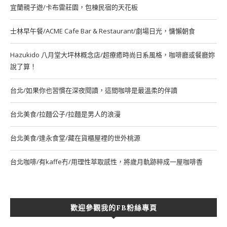
宜蘭親子遊/卡布雷莊園，包棟民宿的天花板
士林早午餐/ACME Cafe Bar & Restaurant/劇場日光，慵懶朝食
Hazukido 八月堂大坪林概念店/超療癒時尚日系風格，咖啡廳或餐廳妳
說了算！
台北/如果你也習慣在深夜閱讀，這間咖啡是最溫柔的伴讀
台北美食/拉麵公子/拉麵是男人的浪漫
台北美食/達永食堂/藏在貨櫃屋裡的世外桃源
台北咖啡/有kaffe冇/用理性萃取感性，將歲月軌跡粹成一屋咖啡香
歡迎參觀我的FB粉絲專頁