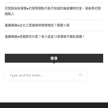
巴黎廚具街導覽●巴黎學甜點不能不知道的幾家購物天堂，寫給準巴黎
甜點人
嘉欐專題●台北工業風咖啡館哪裡找？精選12家
嘉欐專題●母親節吃什麼？老少咸宜12家餐館不藏私推薦！
搜尋