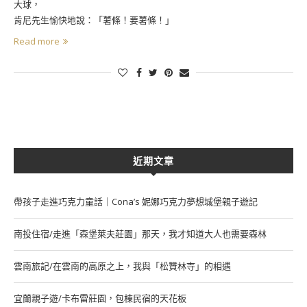
大球，
肯尼先生愉快地說：「薯條！要薯條！」
Read more
近期文章
帶孩子走進巧克力童話｜Cona’s 妮娜巧克力夢想城堡親子遊記
南投住宿/走進「森堡萊夫莊園」那天，我才知道大人也需要森林
雲南旅記/在雲南的高原之上，我與「松贊林寺」的相遇
宜蘭親子遊/卡布雷莊園，包棟民宿的天花板