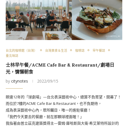
台北的咖啡館（台灣）
台灣美食＆生活
咖啡誌
早午餐誌
臺北味誌
士林早午餐/ACME Cafe Bar & Restaurant/劇場日
光，慵懶朝食
by
citynotes
2022/09/15
睽違12年的「球劇場」—台北表演藝術中心，總算不負眾望，開幕了！
而位於7樓的ACME Cafe Bar & Restaurant，也不負期待，
成為表演藝術中心內，眾所矚目、唯一的進駐餐廳！
「我們今天要去的餐廳，就在那顆球裡面喔！」
我指著由普立茲克建築獎得主—雷姆·庫哈斯與大衛·希艾萊特所設計的