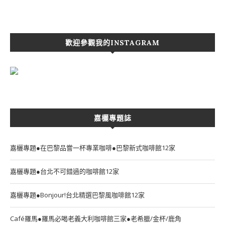
歡迎參觀我的INSTAGRAM
嘉欐專題誌
嘉欐專題●在巴黎品嘗一杯專業咖啡●巴黎新式咖啡館12家
嘉欐專題●台北不可錯過的咖啡館12家
嘉欐專題●Bonjour!台北精選巴黎風咖啡館12家
Café羅馬●羅馬必喝老義大利咖啡館三家●老希臘/金杯/鹿角