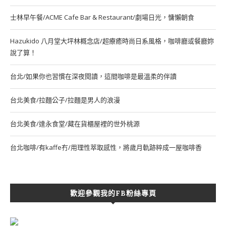
士林早午餐/ACME Cafe Bar & Restaurant/劇場日光，慵懶朝食
Hazukido 八月堂大坪林概念店/超療癒時尚日系風格，咖啡廳或餐廳妳
說了算！
台北/如果你也習慣在深夜閱讀，這間咖啡是最溫柔的伴讀
台北美食/拉麵公子/拉麵是男人的浪漫
台北美食/達永食堂/藏在貨櫃屋裡的世外桃源
台北咖啡/有kaffe冇/用理性萃取感性，將歲月軌跡粹成一屋咖啡香
歡迎參觀我的FB粉絲專頁