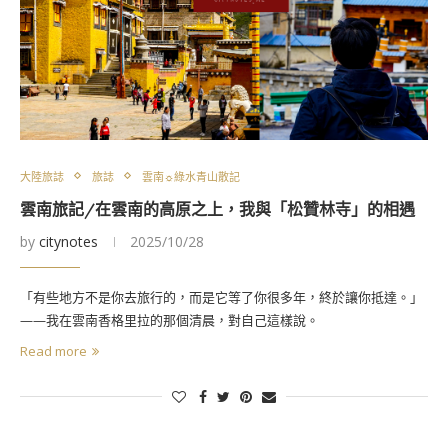
大陸旅誌
旅誌
雲南☼綠水青山散記
雲南旅記/在雲南的高原之上，我與「松贊林寺」的相遇
by
citynotes
2025/10/28
「有些地方不是你去旅行的，而是它等了你很多年，終於讓你抵達。」
——我在雲南香格里拉的那個清晨，對自己這樣說。
Read more