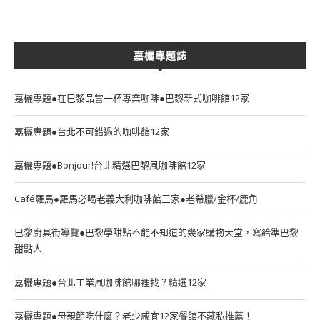
嘉欐專題誌
嘉欐專題●在巴黎品嘗一杯專業咖啡●巴黎新式咖啡館12家
嘉欐專題●台北不可錯過的咖啡館12家
嘉欐專題●Bonjour!台北精選巴黎風咖啡館12家
Café羅馬●羅馬必喝老義大利咖啡館三家●老希臘/金杯/鹿角
巴黎廚具街導覽●巴黎學甜點不能不知道的幾家購物天堂，寫給準巴黎
甜點人
嘉欐專題●台北工業風咖啡館哪裡找？精選12家
嘉欐專題●母親節吃什麼？老少咸宜12家餐館不藏私推薦！