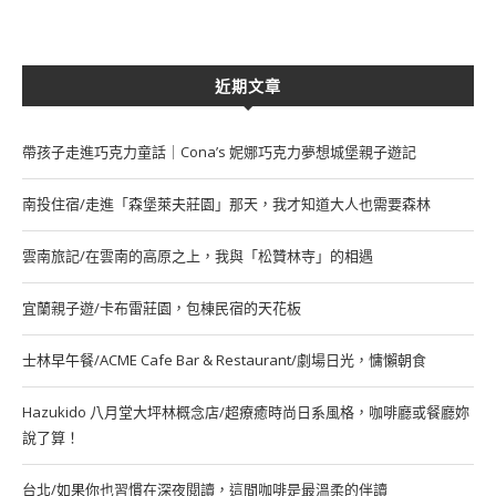
近期文章
帶孩子走進巧克力童話｜Cona’s 妮娜巧克力夢想城堡親子遊記
南投住宿/走進「森堡萊夫莊園」那天，我才知道大人也需要森林
雲南旅記/在雲南的高原之上，我與「松贊林寺」的相遇
宜蘭親子遊/卡布雷莊園，包棟民宿的天花板
士林早午餐/ACME Cafe Bar & Restaurant/劇場日光，慵懶朝食
Hazukido 八月堂大坪林概念店/超療癒時尚日系風格，咖啡廳或餐廳妳
說了算！
台北/如果你也習慣在深夜閱讀，這間咖啡是最溫柔的伴讀