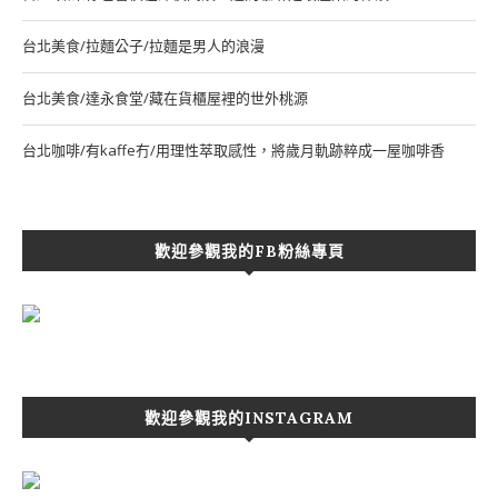
台北美食/拉麵公子/拉麵是男人的浪漫
台北美食/達永食堂/藏在貨櫃屋裡的世外桃源
台北咖啡/有kaffe冇/用理性萃取感性，將歲月軌跡粹成一屋咖啡香
歡迎參觀我的FB粉絲專頁
歡迎參觀我的INSTAGRAM