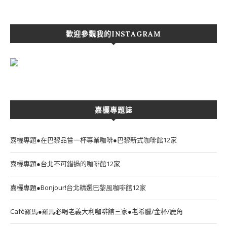
歡迎參觀我的INSTAGRAM
嘉欐專題誌
嘉欐專題●在巴黎品嘗一杯專業咖啡●巴黎新式咖啡館12家
嘉欐專題●台北不可錯過的咖啡館12家
嘉欐專題●Bonjour!台北精選巴黎風咖啡館12家
Café羅馬●羅馬必喝老義大利咖啡館三家●老希臘/金杯/鹿角