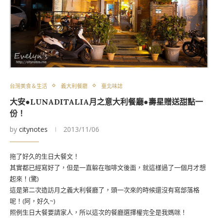
台灣美食＆生活
義大利餐廳
臺北味誌
大安●LUNADITALIA月之意大利餐廳●壽星贈送甜點一
份！
by
citynotes
2013/11/06
拖了好久的生日大餐文！
其實都已經寫好了，但是一直躲在咖啡文後面，就這樣過了一個月才想
起來！(驚)
這是第二次造訪月之義大利餐廳了，頭一次來的時候還沒有寫部落格
呢！(阿，好久~)
照例生日大餐要請家人，所以這次的餐廳選擇權完全是我媽咪！