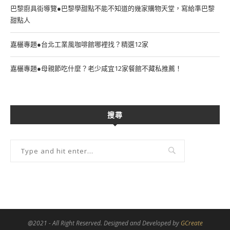
巴黎廚具街導覽●巴黎學甜點不能不知道的幾家購物天堂，寫給準巴黎
甜點人
嘉欐專題●台北工業風咖啡館哪裡找？精選12家
嘉欐專題●母親節吃什麼？老少咸宜12家餐館不藏私推薦！
搜尋
@2021 - All Right Reserved. Designed and Developed by
GCreate