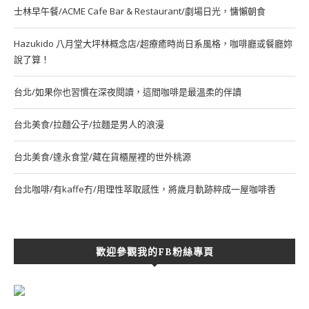
士林早午餐/ACME Cafe Bar & Restaurant/劇場日光，慵懶朝食
Hazukido 八月堂大坪林概念店/超療癒時尚日系風格，咖啡廳或餐廳妳
說了算！
台北/如果你也習慣在深夜閱讀，這間咖啡是最溫柔的伴讀
台北美食/拉麵公子/拉麵是男人的浪漫
台北美食/達永食堂/藏在貨櫃屋裡的世外桃源
台北咖啡/有kaffe冇/用理性萃取感性，將歲月軌跡粹成一屋咖啡香
歡迎參觀我的FB粉絲專頁