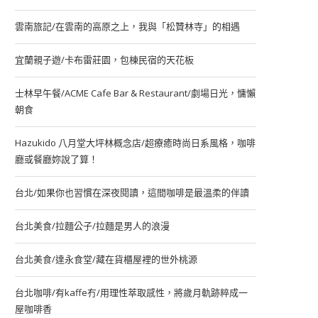
雲南旅記/在雲南的高原之上，我與「松贊林寺」的相遇
宜蘭親子遊/卡布雷莊園，包棟民宿的天花板
士林早午餐/ACME Cafe Bar & Restaurant/劇場日光，慵懶
朝食
Hazukido 八月堂大坪林概念店/超療癒時尚日系風格，咖啡
廳或餐廳妳說了算！
台北/如果你也習慣在深夜閱讀，這間咖啡是最溫柔的伴讀
台北美食/拉麵公子/拉麵是男人的浪漫
台北美食/達永食堂/藏在貨櫃屋裡的世外桃源
台北咖啡/有kaffe冇/用理性萃取感性，將歲月軌跡粹成一
屋咖啡香