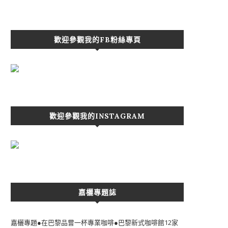
歡迎參觀我的FB粉絲專頁
歡迎參觀我的INSTAGRAM
嘉欐專題誌
嘉欐專題●在巴黎品嘗一杯專業咖啡●巴黎新式咖啡館12家