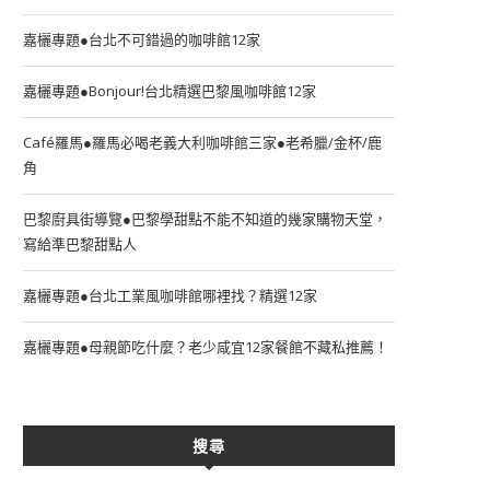
嘉欐專題●台北不可錯過的咖啡館12家
嘉欐專題●Bonjour!台北精選巴黎風咖啡館12家
Café羅馬●羅馬必喝老義大利咖啡館三家●老希臘/金杯/鹿
角
巴黎廚具街導覽●巴黎學甜點不能不知道的幾家購物天堂，
寫給準巴黎甜點人
嘉欐專題●台北工業風咖啡館哪裡找？精選12家
嘉欐專題●母親節吃什麼？老少咸宜12家餐館不藏私推薦！
搜尋