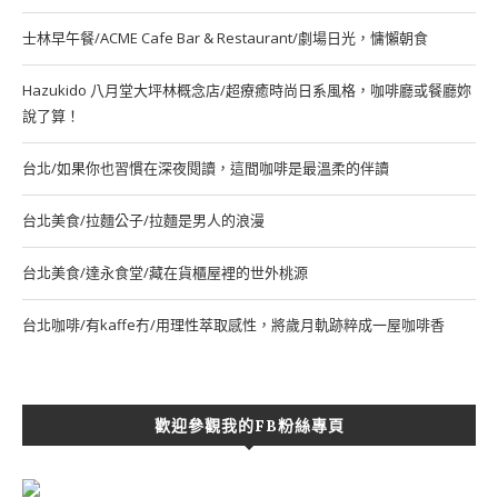
士林早午餐/ACME Cafe Bar & Restaurant/劇場日光，慵懶朝食
Hazukido 八月堂大坪林概念店/超療癒時尚日系風格，咖啡廳或餐廳妳
說了算！
台北/如果你也習慣在深夜閱讀，這間咖啡是最溫柔的伴讀
台北美食/拉麵公子/拉麵是男人的浪漫
台北美食/達永食堂/藏在貨櫃屋裡的世外桃源
台北咖啡/有kaffe冇/用理性萃取感性，將歲月軌跡粹成一屋咖啡香
歡迎參觀我的FB粉絲專頁