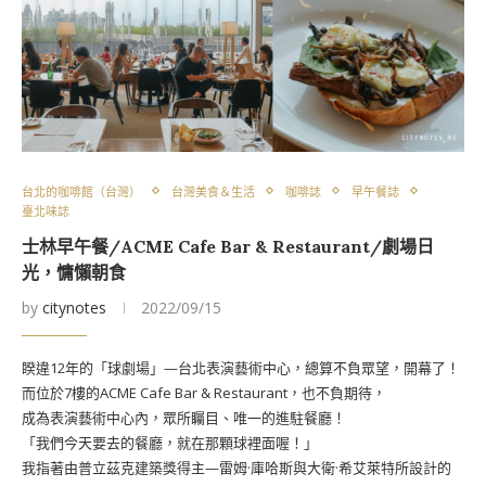
台北的咖啡館（台灣）
台灣美食＆生活
咖啡誌
早午餐誌
臺北味誌
士林早午餐/ACME Cafe Bar & Restaurant/劇場日
光，慵懶朝食
by
citynotes
2022/09/15
睽違12年的「球劇場」—台北表演藝術中心，總算不負眾望，開幕了！
而位於7樓的ACME Cafe Bar & Restaurant，也不負期待，
成為表演藝術中心內，眾所矚目、唯一的進駐餐廳！
「我們今天要去的餐廳，就在那顆球裡面喔！」
我指著由普立茲克建築獎得主—雷姆·庫哈斯與大衛·希艾萊特所設計的