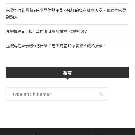
巴黎廚具街導覽●巴黎學甜點不能不知道的幾家購物天堂，寫給準巴黎
甜點人
嘉欐專題●台北工業風咖啡館哪裡找？精選12家
嘉欐專題●母親節吃什麼？老少咸宜12家餐館不藏私推薦！
搜尋