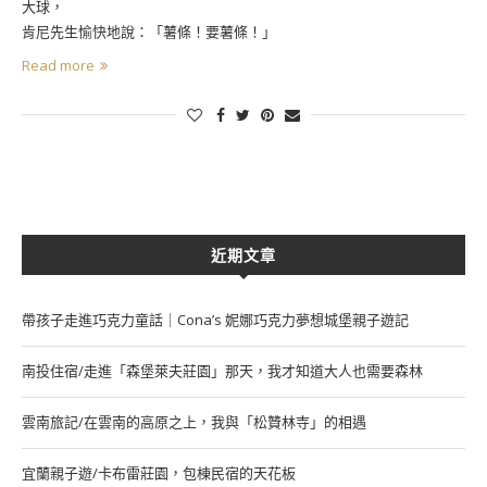
大球，
肯尼先生愉快地說：「薯條！要薯條！」
Read more
近期文章
帶孩子走進巧克力童話｜Cona’s 妮娜巧克力夢想城堡親子遊記
南投住宿/走進「森堡萊夫莊園」那天，我才知道大人也需要森林
雲南旅記/在雲南的高原之上，我與「松贊林寺」的相遇
宜蘭親子遊/卡布雷莊園，包棟民宿的天花板