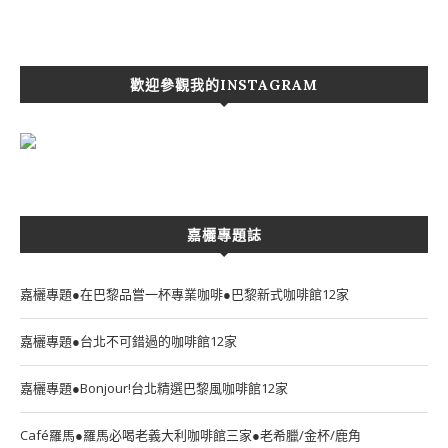
歡迎參觀我的INSTAGRAM
嘉欐專題誌
嘉欐專題●在巴黎品嘗一杯專業咖啡●巴黎新式咖啡館12家
嘉欐專題●台北不可錯過的咖啡館12家
嘉欐專題●Bonjour!台北精選巴黎風咖啡館12家
Café羅馬●羅馬必喝老義大利咖啡館三家●老希臘/金杯/鹿角