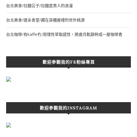
台北美食/拉麵公子/拉麵是男人的浪漫
台北美食/達永食堂/藏在貨櫃屋裡的世外桃源
台北咖啡/有kaffe冇/用理性萃取感性，將歲月軌跡粹成一屋咖啡香
歡迎參觀我的FB粉絲專頁
歡迎參觀我的INSTAGRAM