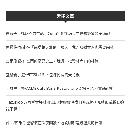
近期文章
帶孩子走進巧克力童話｜Cona’s 妮娜巧克力夢想城堡親子遊記
南投住宿/走進「森堡萊夫莊園」那天，我才知道大人也需要森林
雲南旅記/在雲南的高原之上，我與「松贊林寺」的相遇
宜蘭親子遊/卡布雷莊園，包棟民宿的天花板
士林早午餐/ACME Cafe Bar & Restaurant/劇場日光，慵懶朝食
Hazukido 八月堂大坪林概念店/超療癒時尚日系風格，咖啡廳或餐廳妳
說了算！
台北/如果你也習慣在深夜閱讀，這間咖啡是最溫柔的伴讀