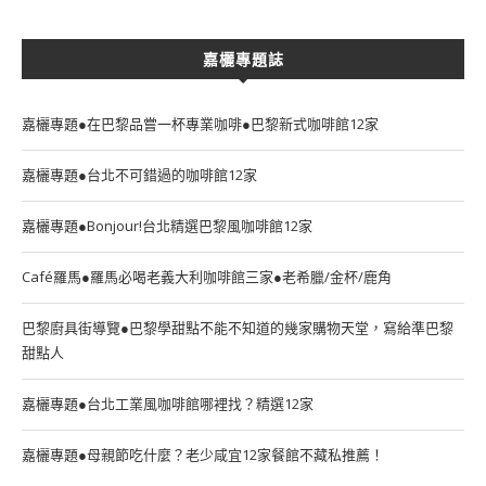
嘉欐專題誌
嘉欐專題●在巴黎品嘗一杯專業咖啡●巴黎新式咖啡館12家
嘉欐專題●台北不可錯過的咖啡館12家
嘉欐專題●Bonjour!台北精選巴黎風咖啡館12家
Café羅馬●羅馬必喝老義大利咖啡館三家●老希臘/金杯/鹿角
巴黎廚具街導覽●巴黎學甜點不能不知道的幾家購物天堂，寫給準巴黎
甜點人
嘉欐專題●台北工業風咖啡館哪裡找？精選12家
嘉欐專題●母親節吃什麼？老少咸宜12家餐館不藏私推薦！