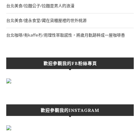
台北美食/拉麵公子/拉麵是男人的浪漫
台北美食/達永食堂/藏在貨櫃屋裡的世外桃源
台北咖啡/有kaffe冇/用理性萃取感性，將歲月軌跡粹成一屋咖啡香
歡迎參觀我的FB粉絲專頁
歡迎參觀我的INSTAGRAM