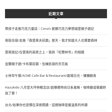
近期文章
帶孩子走進巧克力童話｜Cona’s 妮娜巧克力夢想城堡親子遊記
南投住宿/走進「森堡萊夫莊園」那天，我才知道大人也需要森林
雲南旅記/在雲南的高原之上，我與「松贊林寺」的相遇
宜蘭親子遊/卡布雷莊園，包棟民宿的天花板
士林早午餐/ACME Cafe Bar & Restaurant/劇場日光，慵懶朝食
Hazukido 八月堂大坪林概念店/超療癒時尚日系風格，咖啡廳或餐廳妳
說了算！
台北/如果你也習慣在深夜閱讀，這間咖啡是最溫柔的伴讀