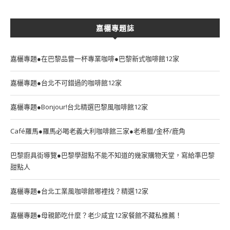
嘉欐專題誌
嘉欐專題●在巴黎品嘗一杯專業咖啡●巴黎新式咖啡館12家
嘉欐專題●台北不可錯過的咖啡館12家
嘉欐專題●Bonjour!台北精選巴黎風咖啡館12家
Café羅馬●羅馬必喝老義大利咖啡館三家●老希臘/金杯/鹿角
巴黎廚具街導覽●巴黎學甜點不能不知道的幾家購物天堂，寫給準巴黎
甜點人
嘉欐專題●台北工業風咖啡館哪裡找？精選12家
嘉欐專題●母親節吃什麼？老少咸宜12家餐館不藏私推薦！