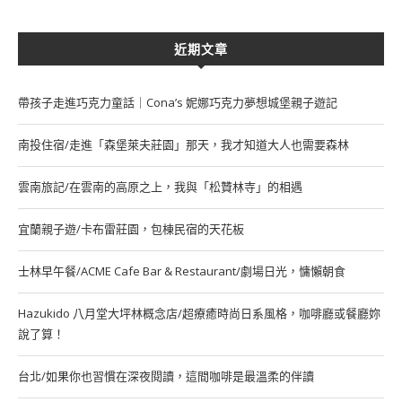
近期文章
帶孩子走進巧克力童話｜Cona’s 妮娜巧克力夢想城堡親子遊記
南投住宿/走進「森堡萊夫莊園」那天，我才知道大人也需要森林
雲南旅記/在雲南的高原之上，我與「松贊林寺」的相遇
宜蘭親子遊/卡布雷莊園，包棟民宿的天花板
士林早午餐/ACME Cafe Bar & Restaurant/劇場日光，慵懶朝食
Hazukido 八月堂大坪林概念店/超療癒時尚日系風格，咖啡廳或餐廳妳
說了算！
台北/如果你也習慣在深夜閱讀，這間咖啡是最溫柔的伴讀