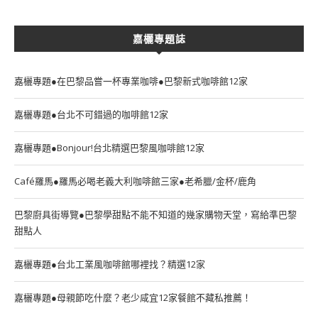
嘉欐專題誌
嘉欐專題●在巴黎品嘗一杯專業咖啡●巴黎新式咖啡館12家
嘉欐專題●台北不可錯過的咖啡館12家
嘉欐專題●Bonjour!台北精選巴黎風咖啡館12家
Café羅馬●羅馬必喝老義大利咖啡館三家●老希臘/金杯/鹿角
巴黎廚具街導覽●巴黎學甜點不能不知道的幾家購物天堂，寫給準巴黎
甜點人
嘉欐專題●台北工業風咖啡館哪裡找？精選12家
嘉欐專題●母親節吃什麼？老少咸宜12家餐館不藏私推薦！