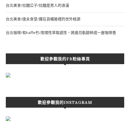
台北美食/拉麵公子/拉麵是男人的浪漫
台北美食/達永食堂/藏在貨櫃屋裡的世外桃源
台北咖啡/有kaffe冇/用理性萃取感性，將歲月軌跡粹成一屋咖啡香
歡迎參觀我的FB粉絲專頁
歡迎參觀我的INSTAGRAM