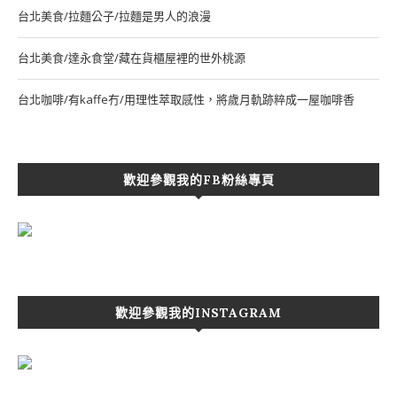
台北美食/拉麵公子/拉麵是男人的浪漫
台北美食/達永食堂/藏在貨櫃屋裡的世外桃源
台北咖啡/有kaffe冇/用理性萃取感性，將歲月軌跡粹成一屋咖啡香
歡迎參觀我的FB粉絲專頁
歡迎參觀我的INSTAGRAM