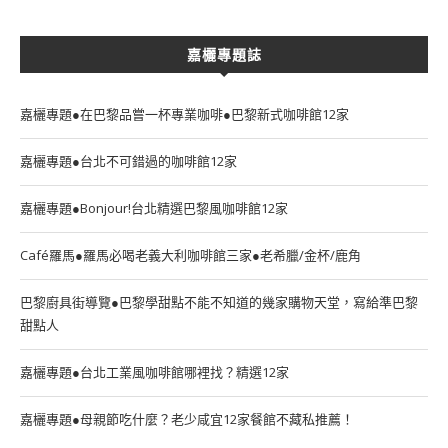
嘉欐專題誌
嘉欐專題●在巴黎品嘗一杯專業咖啡●巴黎新式咖啡館12家
嘉欐專題●台北不可錯過的咖啡館12家
嘉欐專題●Bonjour!台北精選巴黎風咖啡館12家
Café羅馬●羅馬必喝老義大利咖啡館三家●老希臘/金杯/鹿角
巴黎廚具街導覽●巴黎學甜點不能不知道的幾家購物天堂，寫給準巴黎
甜點人
嘉欐專題●台北工業風咖啡館哪裡找？精選12家
嘉欐專題●母親節吃什麼？老少咸宜12家餐館不藏私推薦！