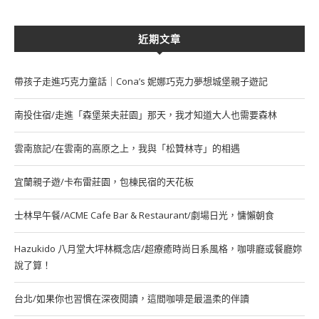
近期文章
帶孩子走進巧克力童話｜Cona’s 妮娜巧克力夢想城堡親子遊記
南投住宿/走進「森堡萊夫莊園」那天，我才知道大人也需要森林
雲南旅記/在雲南的高原之上，我與「松贊林寺」的相遇
宜蘭親子遊/卡布雷莊園，包棟民宿的天花板
士林早午餐/ACME Cafe Bar & Restaurant/劇場日光，慵懶朝食
Hazukido 八月堂大坪林概念店/超療癒時尚日系風格，咖啡廳或餐廳妳
說了算！
台北/如果你也習慣在深夜閱讀，這間咖啡是最溫柔的伴讀