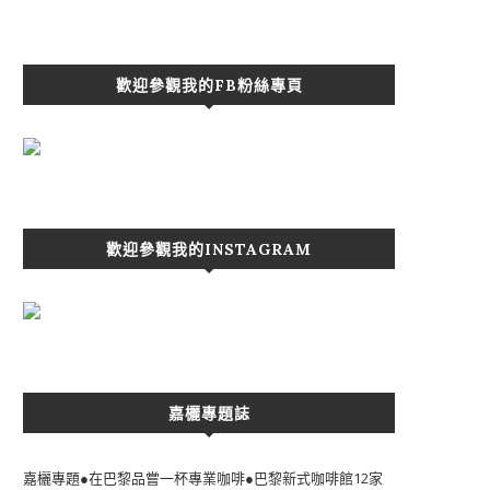
歡迎參觀我的FB粉絲專頁
歡迎參觀我的INSTAGRAM
嘉欐專題誌
嘉欐專題●在巴黎品嘗一杯專業咖啡●巴黎新式咖啡館12家