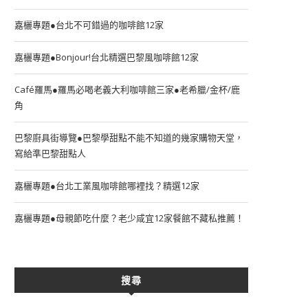
嘉欐專題●台北不可錯過的咖啡館12家
嘉欐專題●Bonjour!台北精選巴黎風咖啡館12家
Café羅馬●羅馬必喝老義大利咖啡館三家●老希臘/金杯/鹿
角
巴黎廚具街導覽●巴黎學甜點不能不知道的幾家購物天堂，
寫給準巴黎甜點人
嘉欐專題●台北工業風咖啡館哪裡找？精選12家
嘉欐專題●母親節吃什麼？老少咸宜12家餐館不藏私推薦！
搜尋