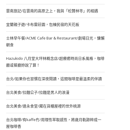
雲南旅記/在雲南的高原之上，我與「松贊林寺」的相遇
宜蘭親子遊/卡布雷莊園，包棟民宿的天花板
士林早午餐/ACME Cafe Bar & Restaurant/劇場日光，慵懶
朝食
Hazukido 八月堂大坪林概念店/超療癒時尚日系風格，咖啡
廳或餐廳妳說了算！
台北/如果你也習慣在深夜閱讀，這間咖啡是最溫柔的伴讀
台北美食/拉麵公子/拉麵是男人的浪漫
台北美食/達永食堂/藏在貨櫃屋裡的世外桃源
台北咖啡/有kaffe冇/用理性萃取感性，將歲月軌跡粹成一
屋咖啡香